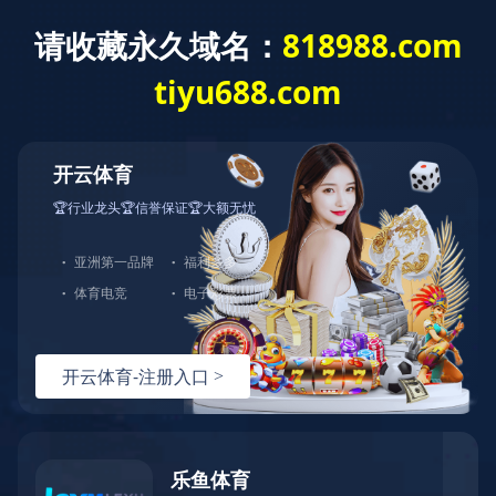
首页
(current)
关于自立
产品总览
解决方案
自立 | 五一劳动节｜平凡而
绿色承诺
伟大！致敬每一位自立奋斗
新闻中心
jnty. com
者！
EN
搜索
自立新闻
2025年04月17日