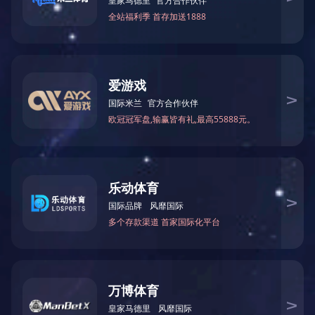
获喜悦与成长。
自立科技祝大家节日快乐！
上一条
下一条