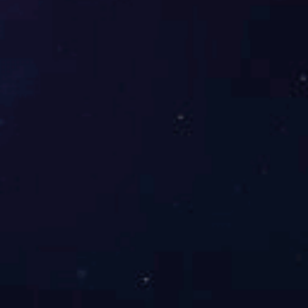
金属线类捆扎方
案
jnty. com
电话: 15000933496
邮编:201514
邮箱: info@zilish.com
地址:上海市金山区张堰镇茸卫公
路3606号